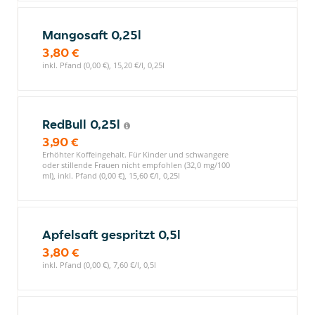
Mangosaft 0,25l
3,80 €
inkl. Pfand (0,00 €), 15,20 €/l, 0,25l
RedBull 0,25l
3,90 €
Erhöhter Koffeingehalt. Für Kinder und schwangere
oder stillende Frauen nicht empfohlen (32,0 mg/100
ml), inkl. Pfand (0,00 €), 15,60 €/l, 0,25l
Apfelsaft gespritzt 0,5l
3,80 €
inkl. Pfand (0,00 €), 7,60 €/l, 0,5l