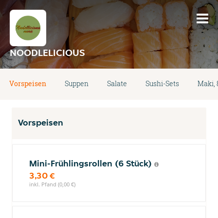
NOODLELICIOUS
Vorspeisen
Suppen
Salate
Sushi-Sets
Maki, 
Vorspeisen
Mini-Frühlingsrollen (6 Stück)
3,30 €
inkl. Pfand (0,00 €)